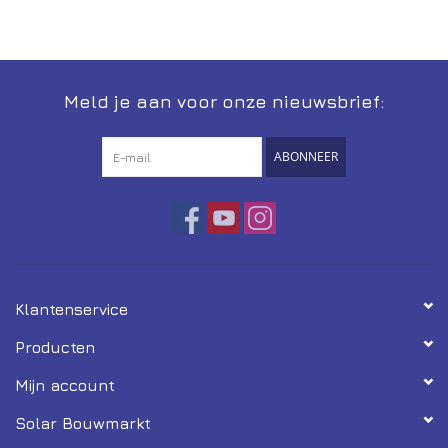
Installatie
Gereedschap
Meld je aan voor onze nieuwsbrief:
Extra's
ABONNEER
Tips van de Expert
0% BTW tarief
Servicecontract
Klantenservice
Producten
Mijn account
Solar Bouwmarkt