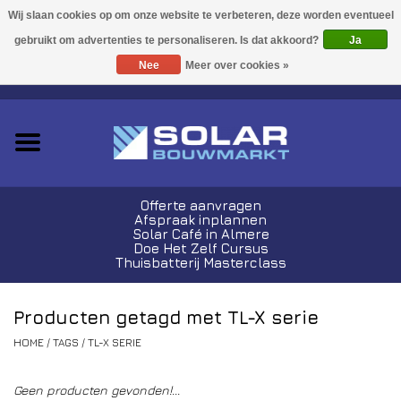
Acties!
Ja
Nee
Meer over cookies »
0 Artikelen - €0,00
Zonnepanelen
Plug-In Sets
Omvormers
Offerte aanvragen
Afspraak inplannen
Thuisbatterijen
Solar Café in Almere
Doe Het Zelf Cursus
Thuisbatterij Masterclass
Montagemateriaal
Producten getagd met TL-X serie
Kabels en Stekkers
HOME
/
TAGS
/
TL-X SERIE
Laadpalen
Geen producten gevonden!...