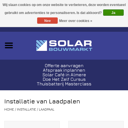
Acties!
Ja
Nee
Meer over cookies »
0 Artikelen - €0,00
Zonnepanelen
Plug-In Sets
Omvormers
Offerte aanvragen
Afspraak inplannen
Thuisbatterijen
Solar Café in Almere
Doe Het Zelf Cursus
Thuisbatterij Masterclass
Montagemateriaal
Installatie van Laadpalen
Kabels en Stekkers
HOME
/
INSTALLATIE
/
LAADPAAL
Laadpalen