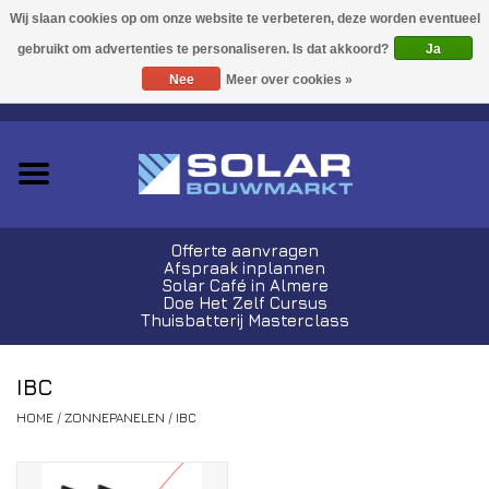
Acties!
Ja
Nee
Meer over cookies »
0 Artikelen - €0,00
Zonnepanelen
Plug-In Sets
Omvormers
Offerte aanvragen
Afspraak inplannen
Thuisbatterijen
Solar Café in Almere
Doe Het Zelf Cursus
Thuisbatterij Masterclass
Montagemateriaal
IBC
Kabels en Stekkers
HOME
/
ZONNEPANELEN
/
IBC
Laadpalen