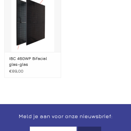
Installatie
Gereedschap
Extra's
Tips van de Expert
IBC 460WP Bifacial
glas-glas
€89,00
0% BTW tarief
Servicecontract
Meld je aan voor onze nieuwsbrief: