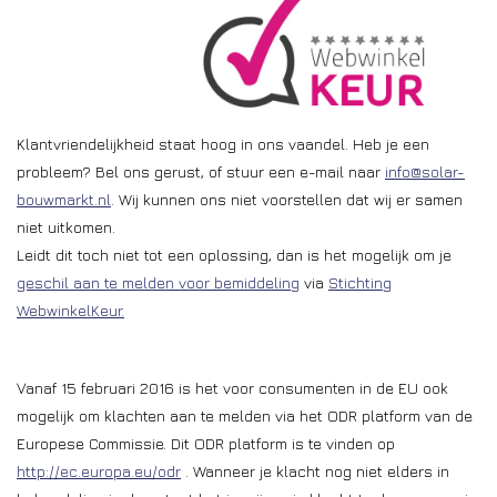
Installatie
Gereedschap
Klantvriendelijkheid staat hoog in ons vaandel. Heb je een
Extra's
probleem? Bel ons gerust, of stuur een e-mail naar
info@solar-
bouwmarkt.nl
. Wij kunnen ons niet voorstellen dat wij er samen
Tips van de Expert
niet uitkomen.
Leidt dit toch niet tot een oplossing, dan is het mogelijk om je
0% BTW tarief
geschil aan te melden voor bemiddeling
via
Stichting
WebwinkelKeur.
Servicecontract
Vanaf 15 februari 2016 is het voor consumenten in de EU ook
mogelijk om klachten aan te melden via het ODR platform van de
Europese Commissie. Dit ODR platform is te vinden op
http://ec.europa.eu/odr
. Wanneer je klacht nog niet elders in