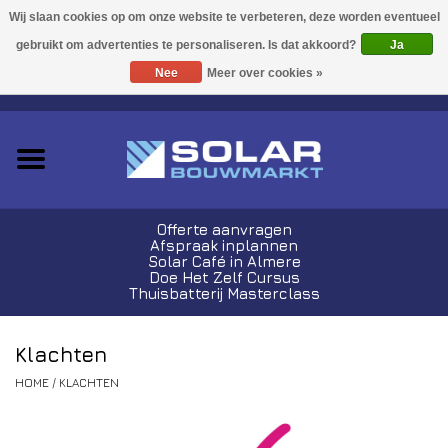
Acties!
Ja
Nee
Meer over cookies »
0 Artikelen - €0,00
Zonnepanelen
Plug-In Sets
Omvormers
Offerte aanvragen
Afspraak inplannen
Thuisbatterijen
Solar Café in Almere
Doe Het Zelf Cursus
Thuisbatterij Masterclass
Montagemateriaal
Klachten
Kabels en Stekkers
HOME
/
KLACHTEN
Laadpalen