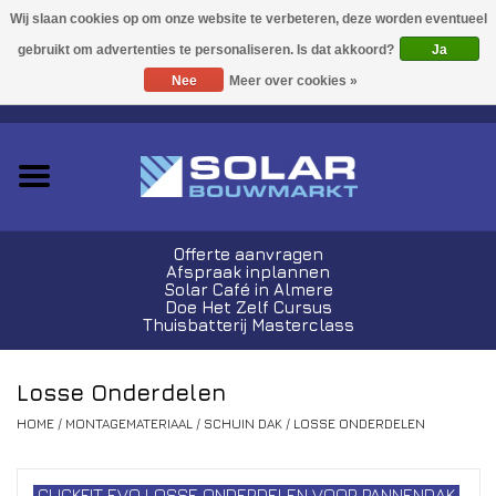
Acties!
Ja
Nee
Meer over cookies »
0 Artikelen - €0,00
Zonnepanelen
Plug-In Sets
Omvormers
Offerte aanvragen
Afspraak inplannen
Thuisbatterijen
Solar Café in Almere
Doe Het Zelf Cursus
Thuisbatterij Masterclass
Montagemateriaal
Losse Onderdelen
Kabels en Stekkers
HOME
/
MONTAGEMATERIAAL
/
SCHUIN DAK
/
LOSSE ONDERDELEN
Laadpalen
CLICKFIT EVO LOSSE ONDERDELEN VOOR PANNENDAK