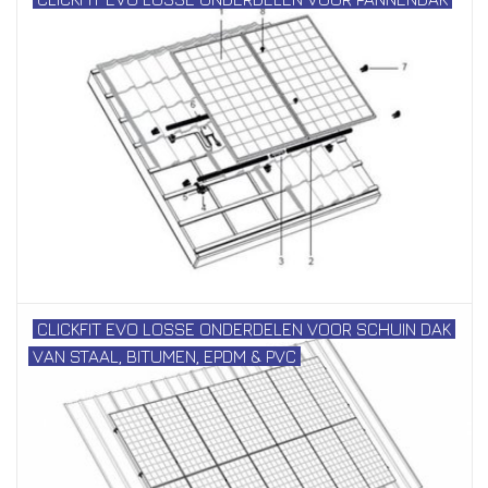
Installatie
Gereedschap
Extra's
Tips van de Expert
0% BTW tarief
CLICKFIT EVO LOSSE ONDERDELEN VOOR SCHUIN DAK
Servicecontract
VAN STAAL, BITUMEN, EPDM & PVC