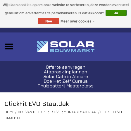
Acties!
Ja
Nee
Meer over cookies »
0 Artikelen - €0,00
Zonnepanelen
Plug-In Sets
Omvormers
Offerte aanvragen
Afspraak inplannen
Thuisbatterijen
Solar Café in Almere
Doe Het Zelf Cursus
Thuisbatterij Masterclass
Montagemateriaal
ClickFit EVO Staaldak
Kabels en Stekkers
HOME
/
TIPS VAN DE EXPERT
/
OVER MONTAGEMATERIAAL
/
CLICKFIT EVO
STAALDAK
Laadpalen