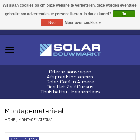
Acties!
Ja
Nee
Meer over cookies »
0 Artikelen - €0,00
Zonnepanelen
Plug-In Sets
Omvormers
Offerte aanvragen
Afspraak inplannen
Thuisbatterijen
Solar Café in Almere
Doe Het Zelf Cursus
Thuisbatterij Masterclass
Montagemateriaal
Montagemateriaal
Kabels en Stekkers
HOME
/
MONTAGEMATERIAAL
Laadpalen
SCHUIN DAK