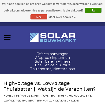
Acties!
Ja
Nee
Meer over cookies »
0 Artikelen - €0,00
Zonnepanelen
Plug-In Sets
Omvormers
Offerte aanvragen
Afspraak inplannen
Thuisbatterijen
Solar Café in Almere
Doe Het Zelf Cursus
Thuisbatterij Masterclass
Montagemateriaal
Highvoltage vs. Lowvoltage
Kabels en Stekkers
Thuisbatterij: Wat zijn de Verschillen?
HOME
/
TIPS VAN DE EXPERT
/
OVER BATTERIJEN
/
HIGHVOLTAGE VS.
Laadpalen
LOWVOLTAGE THUISBATTERIJ: WAT ZIJN DE VERSCHILLEN?