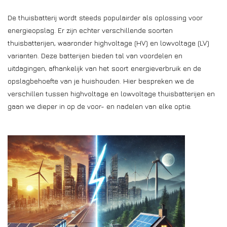
Installatie
De thuisbatterij wordt steeds populairder als oplossing voor
energieopslag. Er zijn echter verschillende soorten
Gereedschap
thuisbatterijen, waaronder highvoltage (HV) en lowvoltage (LV)
varianten. Deze batterijen bieden tal van voordelen en
uitdagingen, afhankelijk van het soort energieverbruik en de
Extra's
opslagbehoefte van je huishouden. Hier bespreken we de
verschillen tussen highvoltage en lowvoltage thuisbatterijen en
Tips van de Expert
gaan we dieper in op de voor- en nadelen van elke optie.
0% BTW tarief
Servicecontract