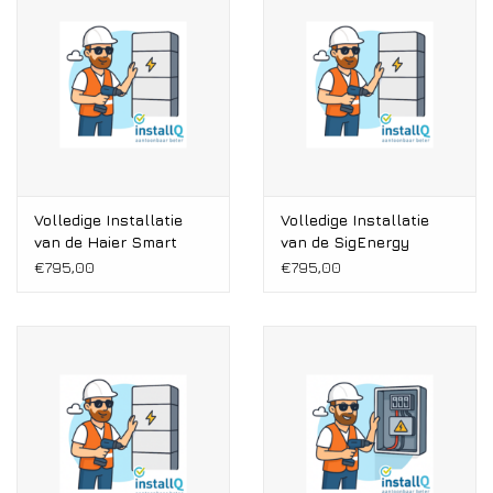
Installatie
Gereedschap
Extra's
Tips van de Expert
Volledige Installatie
Volledige Installatie
van de Haier Smart
van de SigEnergy
Cube
SigenStor
€795,00
€795,00
0% BTW tarief
Servicecontract