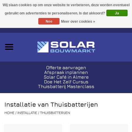
Acties!
Ja
Nee
Meer over cookies »
0 Artikelen - €0,00
Zonnepanelen
Plug-In Sets
Omvormers
Offerte aanvragen
Afspraak inplannen
Thuisbatterijen
Solar Café in Almere
Doe Het Zelf Cursus
Thuisbatterij Masterclass
Montagemateriaal
Installatie van Thuisbatterijen
Kabels en Stekkers
HOME
/
INSTALLATIE
/
THUISBATTERIJEN
Laadpalen