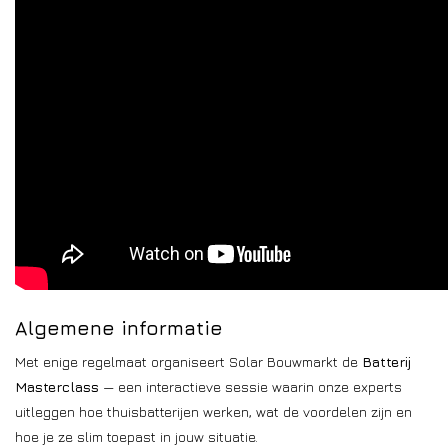
Installatie
Gereedschap
Extra's
Tips van de Expert
0% BTW tarief
Servicecontract
Algemene informatie
Met enige regelmaat organiseert Solar Bouwmarkt de
Batterij
Masterclass
— een interactieve sessie waarin onze experts
uitleggen hoe thuisbatterijen werken, wat de voordelen zijn en
hoe je ze slim toepast in jouw situatie.