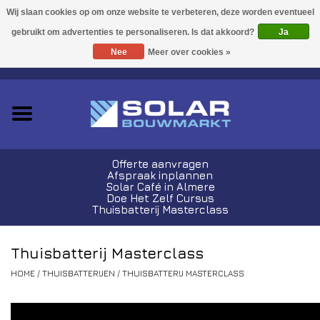
Acties!
Ja
Nee
Meer over cookies »
0 Artikelen - €0,00
Zonnepanelen
Plug-In Sets
Omvormers
Offerte aanvragen
Afspraak inplannen
Thuisbatterijen
Solar Café in Almere
Doe Het Zelf Cursus
Thuisbatterij Masterclass
Montagemateriaal
Thuisbatterij Masterclass
Kabels en Stekkers
HOME
/
THUISBATTERIJEN
/
THUISBATTERIJ MASTERCLASS
Laadpalen