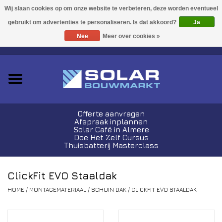
Acties!
Ja
Nee
Meer over cookies »
0 Artikelen - €0,00
Zonnepanelen
Plug-In Sets
Omvormers
Offerte aanvragen
Afspraak inplannen
Thuisbatterijen
Solar Café in Almere
Doe Het Zelf Cursus
Thuisbatterij Masterclass
Montagemateriaal
ClickFit EVO Staaldak
Kabels en Stekkers
HOME
/
MONTAGEMATERIAAL
/
SCHUIN DAK
/
CLICKFIT EVO STAALDAK
Laadpalen