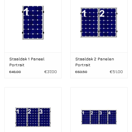
Installatie
Gereedschap
Extra's
Tips van de Expert
Staaldak 1 Paneel
Staaldak 2 Panelen
Portrait
Portrait
€37,00
€51,00
€46,00
€63,50
0% BTW tarief
Servicecontract