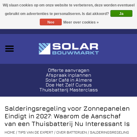
Acties!
Ja
Nee
Meer over cookies »
0 Artikelen - €0,00
Zonnepanelen
Plug-In Sets
Omvormers
Offerte aanvragen
Afspraak inplannen
Thuisbatterijen
Solar Café in Almere
Doe Het Zelf Cursus
Thuisbatterij Masterclass
Montagemateriaal
Salderingsregeling voor Zonnepanelen
Kabels en Stekkers
Eindigt in 2027: Waarom de Aanschaf
van een Thuisbatterij Nu Interessant Is
Laadpalen
HOME
/
TIPS VAN DE EXPERT
/
OVER BATTERIJEN
/
SALDERINGSREGELING