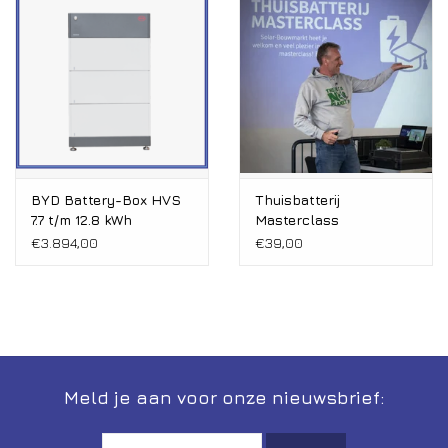
Installatie
Gereedschap
Extra's
Tips van de Expert
BYD Battery-Box HVS
Thuisbatterij
7.7 t/m 12.8 kWh
Masterclass
complete set
€3.894,00
€39,00
0% BTW tarief
Servicecontract
Meld je aan voor onze nieuwsbrief: