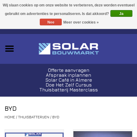
Acties!
Ja
Nee
Meer over cookies »
0 Artikelen - €0,00
Zonnepanelen
Plug-In Sets
Omvormers
Offerte aanvragen
Afspraak inplannen
Thuisbatterijen
Solar Café in Almere
Doe Het Zelf Cursus
Thuisbatterij Masterclass
Montagemateriaal
BYD
Kabels en Stekkers
HOME
/
THUISBATTERIJEN
/
BYD
Laadpalen