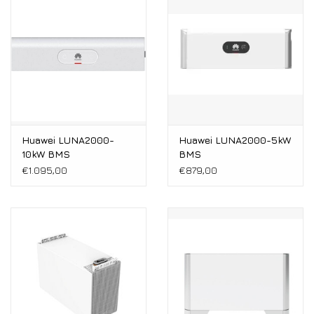
Installatie
Gereedschap
Extra's
Tips van de Expert
Huawei LUNA2000-
Huawei LUNA2000-5kW
10kW BMS
BMS
€1.095,00
€879,00
0% BTW tarief
Servicecontract