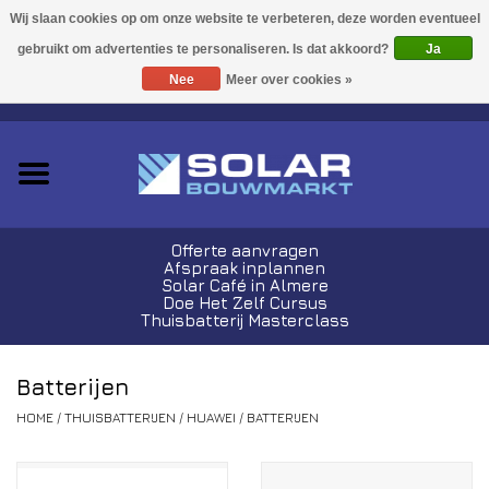
Acties!
Ja
Nee
Meer over cookies »
0 Artikelen - €0,00
Zonnepanelen
Plug-In Sets
Omvormers
Offerte aanvragen
Afspraak inplannen
Thuisbatterijen
Solar Café in Almere
Doe Het Zelf Cursus
Thuisbatterij Masterclass
Montagemateriaal
Batterijen
Kabels en Stekkers
HOME
/
THUISBATTERIJEN
/
HUAWEI
/
BATTERIJEN
Laadpalen