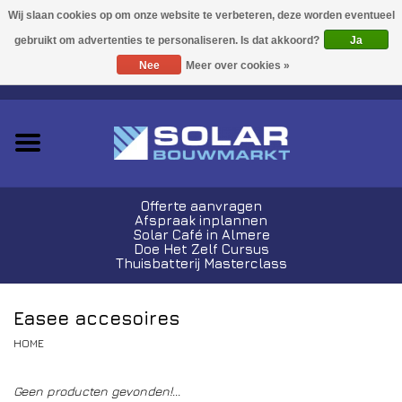
Acties!
Ja
Nee
Meer over cookies »
0 Artikelen - €0,00
Zonnepanelen
Plug-In Sets
Omvormers
Offerte aanvragen
Afspraak inplannen
Thuisbatterijen
Solar Café in Almere
Doe Het Zelf Cursus
Thuisbatterij Masterclass
Montagemateriaal
Easee accesoires
Kabels en Stekkers
HOME
Laadpalen
Geen producten gevonden!...