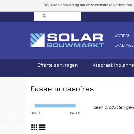
ACTIES!
LAADPALE
Offerte aanvragen
Afspraak inplann
Easee accesoires
Geen producten gevo
Min: €
0
Max: €
5