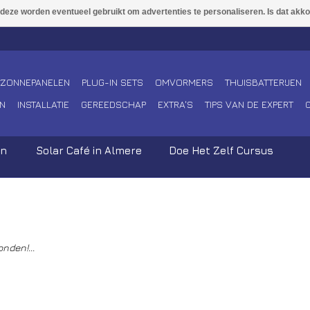
ZONNEPANELEN
PLUG-IN SETS
OMVORMERS
THUISBATTERIJEN
N
INSTALLATIE
GEREEDSCHAP
EXTRA'S
TIPS VAN DE EXPERT
en
Solar Café in Almere
Doe Het Zelf Cursus
nden!...