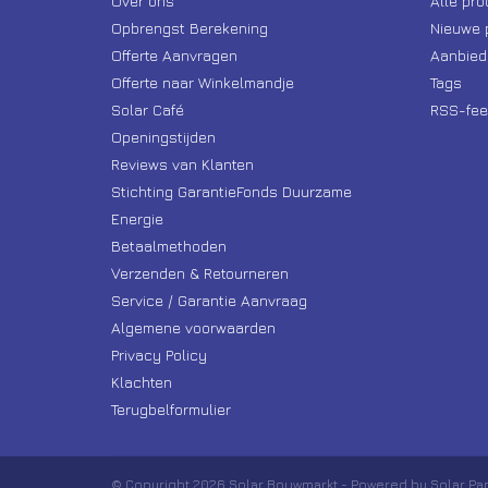
Over ons
Alle pr
Opbrengst Berekening
Nieuwe 
Offerte Aanvragen
Aanbied
Offerte naar Winkelmandje
Tags
Solar Café
RSS-fee
Openingstijden
Reviews van Klanten
Stichting GarantieFonds Duurzame
Energie
Betaalmethoden
Verzenden & Retourneren
Service / Garantie Aanvraag
Algemene voorwaarden
Privacy Policy
Klachten
Terugbelformulier
© Copyright 2026 Solar Bouwmarkt - Powered by Solar Pa