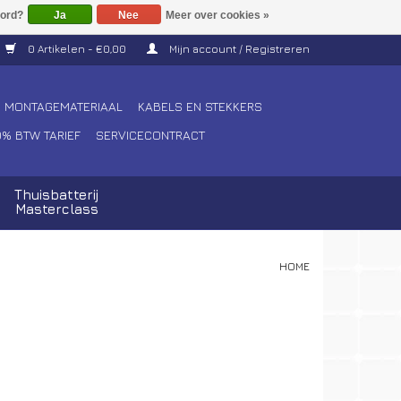
Ja
Nee
Meer over cookies »
0 Artikelen - €0,00
Mijn account / Registreren
MONTAGEMATERIAAL
KABELS EN STEKKERS
0% BTW TARIEF
SERVICECONTRACT
Thuisbatterij
Masterclass
HOME