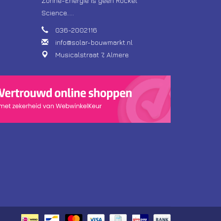
Zonne-Energie is geen Rocket
Science.....
036-2002116
info@solar-bouwmarkt.nl
Musicalstraat 7, Almere