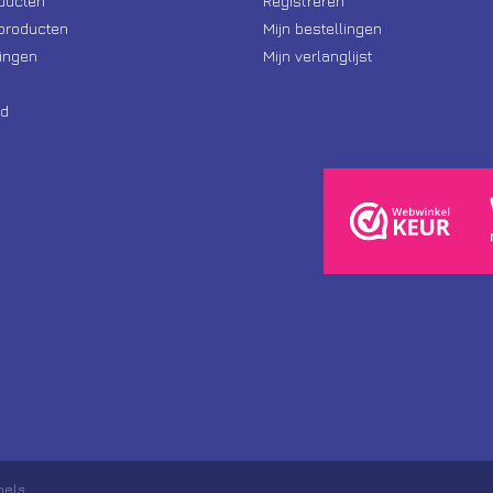
oducten
Registreren
producten
Mijn bestellingen
ingen
Mijn verlanglijst
d
nels