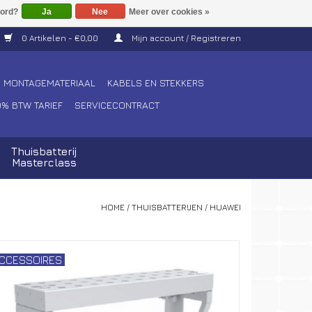
Ja
Nee
Meer over cookies »
0 Artikelen - €0,00
Mijn account / Registreren
MONTAGEMATERIAAL
KABELS EN STEKKERS
0% BTW TARIEF
SERVICECONTRACT
Thuisbatterij
Masterclass
HOME
/
THUISBATTERIJEN
/
HUAWEI
CCESSOIRES