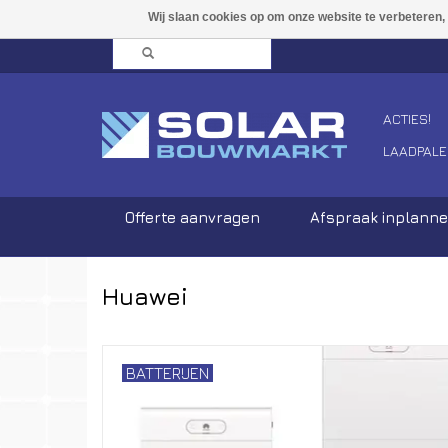
ACTIES!
LAADPALE
Offerte aanvragen
Afspraak inplann
Huawei
BATTERIJEN