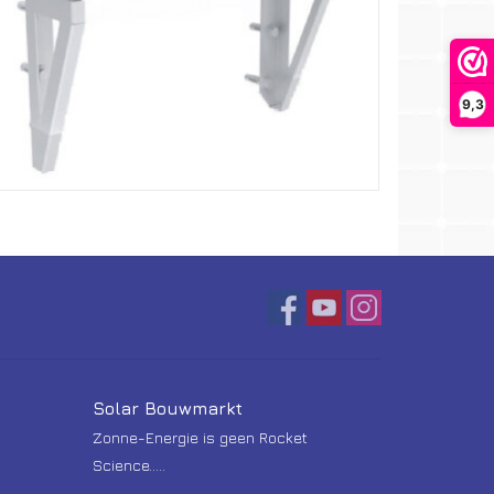
9,3
Solar Bouwmarkt
Zonne-Energie is geen Rocket
Science.....