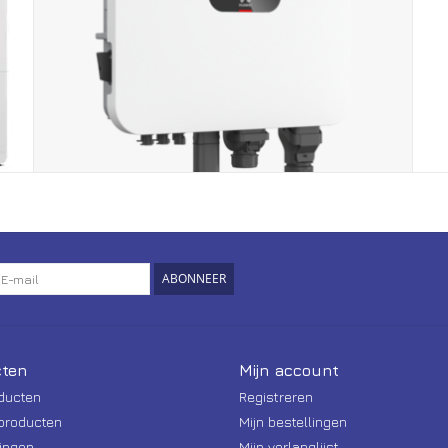
ABONNEER
ten
Mijn account
oducten
Registreren
producten
Mijn bestellingen
ingen
Mijn verlanglijst