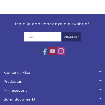
Installatie
Gereedschap
Meld je aan voor onze nieuwsbrief:
Extra's
ABONNEER
Tips van de Expert
0% BTW tarief
Servicecontract
Klantenservice
Producten
Mijn account
Solar Bouwmarkt