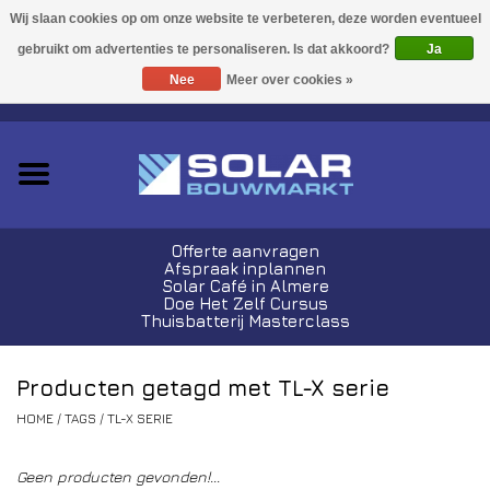
Acties!
Ja
Nee
Meer over cookies »
0 Artikelen - €0,00
Zonnepanelen
Plug-In Sets
Omvormers
Offerte aanvragen
Afspraak inplannen
Thuisbatterijen
Solar Café in Almere
Doe Het Zelf Cursus
Thuisbatterij Masterclass
Montagemateriaal
Producten getagd met TL-X serie
Kabels en Stekkers
HOME
/
TAGS
/
TL-X SERIE
Laadpalen
Geen producten gevonden!...