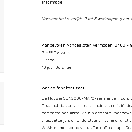
Informatie
Verwachtte Levertijd:
2 tot 5 werkdagen (i.v.m. 
Aanbevolen Aangesloten Vermogen: 6400 – 
2 MPP Trackers
3-fase
10 jaar Garantie
Wat de fabrikant zegt:
De Huawei SUN2000-MAP0-serie is de krachtige
Deze hybride omvormers combineren efficiëntie, v
compacte behuizing. Ze zijn geschikt voor zowel
thuisbatterijen, en ondersteunen slimme functie
WLAN en monitoring via de FusionSolar-app. De