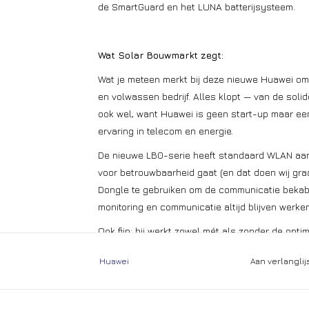
de SmartGuard en het LUNA batterijsysteem.
Wat Solar Bouwmarkt zegt:
Wat je meteen merkt bij deze nieuwe Huawei om
en volwassen bedrijf. Alles klopt — van de soli
ook wel, want Huawei is geen start-up maar ee
ervaring in telecom en energie.
De nieuwe LB0-serie heeft standaard WLAN aan b
voor betrouwbaarheid gaat (en dat doen wij gra
Dongle te gebruiken om de communicatie bekabel
monitoring en communicatie altijd blijven werken
Ook fijn: hij werkt zowel mét als zonder de opti
hangen, maar als je schaduw hebt of per panee
Huawei
Aan verlangli
optimizers erbij.
De MAP0-serie is volledig compatibel met de 
geschikt te maken voor noodstroom — bij stroomui