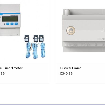
Smartmeter
Emma
Bekijk ook onze uitlegvideo’s op ons
YouTube-k
DTSU666-H/YDS60-100
Energiemanagement-Assist
ei Smartmeter
Huawei Emma
,00
€349,00