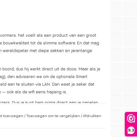
vormers: het voelt als een product van een groot
de bouwkwaliteit tot de slimme software. En dat mag
n wereldspeler met diepe zakken en jarenlange
oord, dus hij werkt direct uit de doos. Maar als je
ag), dan adviseren we om de optionele Smart
d aan te sluiten via LAN. Dan weet je zeker dat
 — ook als de wifi eens haperig is.
mizers. Dus je kunt hem prima direct aan je panelen
l wilt monitoren, dan koppel je gewoon Huawei
jst toevoegen
/
Toevoegen om te vergelijken
/
Afdrukken
Huawei SmartGuard. Daarmee is het hele systeem
9,3
tval blijft je huis gewoon draaien. Voeg je later