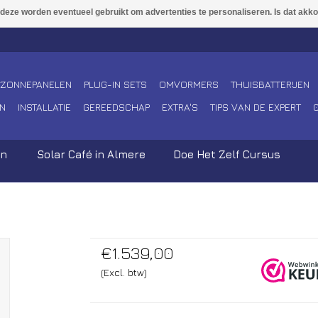
ZONNEPANELEN
PLUG-IN SETS
OMVORMERS
THUISBATTERIJEN
N
INSTALLATIE
GEREEDSCHAP
EXTRA'S
TIPS VAN DE EXPERT
en
Solar Café in Almere
Doe Het Zelf Cursus
€1.539,00
(Excl. btw)