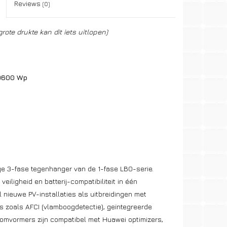
Reviews
(0)
grote drukte kan dit iets uitlopen)
9600 Wp
 3-fase tegenhanger van de 1-fase LB0-serie.
eiligheid en batterij-compatibiliteit in één
 nieuwe PV-installaties als uitbreidingen met
s zoals AFCI (vlamboogdetectie), geïntegreerde
 omvormers zijn compatibel met Huawei optimizers,