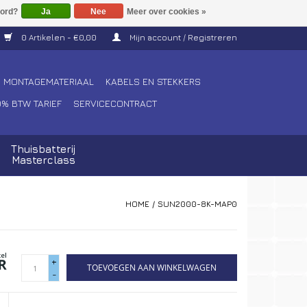
Ja
Nee
Meer over cookies »
0 Artikelen - €0,00
Mijn account / Registreren
MONTAGEMATERIAAL
KABELS EN STEKKERS
0% BTW TARIEF
SERVICECONTRACT
Thuisbatterij
Masterclass
HOME
/
SUN2000-8K-MAP0
+
TOEVOEGEN AAN WINKELWAGEN
-