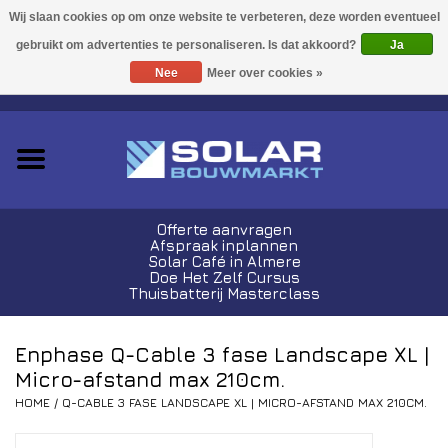
Acties!
Ja
Nee
Meer over cookies »
0 Artikelen - €0,00
Zonnepanelen
Plug-In Sets
Omvormers
Offerte aanvragen
Afspraak inplannen
Thuisbatterijen
Solar Café in Almere
Doe Het Zelf Cursus
Thuisbatterij Masterclass
Montagemateriaal
Enphase Q-Cable 3 fase Landscape XL |
Kabels en Stekkers
Micro-afstand max 210cm.
HOME
/
Q-CABLE 3 FASE LANDSCAPE XL | MICRO-AFSTAND MAX 210CM.
Laadpalen