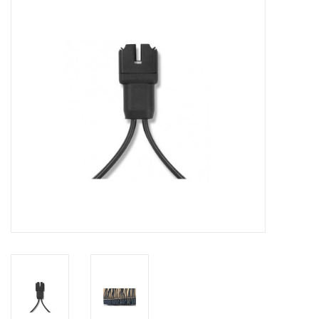
Installatie
Gereedschap
Extra's
Tips van de Expert
0% BTW tarief
Servicecontract