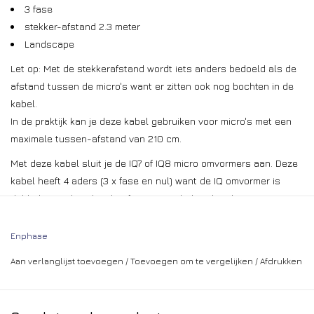
3 fase
stekker-afstand 2.3 meter
Landscape
Let op: Met de stekkerafstand wordt iets anders bedoeld als de
afstand tussen de micro's want er zitten ook nog bochten in de
kabel.
In de praktijk kan je deze kabel gebruiken voor micro's met een
maximale tussen-afstand van 210 cm.
Met deze kabel sluit je de IQ7 of IQ8 micro omvormers aan. Deze
kabel heeft 4 aders (3 x fase en nul) want de IQ omvormer is
dubbel-geïsoleerd en heeft geen aardedraad nodig.
Let op! Je hebt niet altijd 3-fase kabel nodig om een 3-fase
Enphase
systeem te maken.
Met 1-fase kabel kan je ook een 3-fase systeem ontwerpen! :
Aan verlanglijst toevoegen
/
Toevoegen om te vergelijken
/
Afdrukken
Laat 3 strings 1-fase kabels samenkomen in 1 lasdoos en
verbind deze in de lasdoos aan een 3-fase kabel naar de
meterkast.