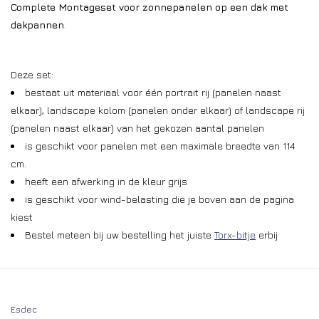
Complete Montageset voor zonnepanelen op een dak met
dakpannen
.
Deze set:
bestaat uit materiaal voor één portrait rij (panelen naast
elkaar), landscape kolom (panelen onder elkaar) of landscape rij
(panelen naast elkaar) van het gekozen aantal panelen
is geschikt voor panelen met een maximale breedte van 114
cm.
heeft een afwerking in de kleur grijs
is geschikt voor wind-belasting die je boven aan de pagina
kiest
Bestel meteen bij uw bestelling het juiste
Torx-bitje
erbij
Bestel je zwart? Dan zijn alle delen die in het zicht zitten
(eindkappen en klemmen) zwart. De dakhaken en montagerails
Esdec