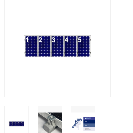
Installatie
Gereedschap
Extra's
Tips van de Expert
0% BTW tarief
Servicecontract