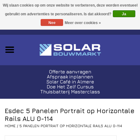
Acties!
Ja
Nee
Meer over cookies »
0 Artikelen - €0,00
Zonnepanelen
Plug-In Sets
Omvormers
Offerte aanvragen
Afspraak inplannen
Thuisbatterijen
Solar Café in Almere
Doe Het Zelf Cursus
Thuisbatterij Masterclass
Montagemateriaal
Esdec 5 Panelen Portrait op Horizontale
Kabels en Stekkers
Rails ALU 0-114
HOME
/
5 PANELEN PORTRAIT OP HORIZONTALE RAILS ALU 0-114
Laadpalen