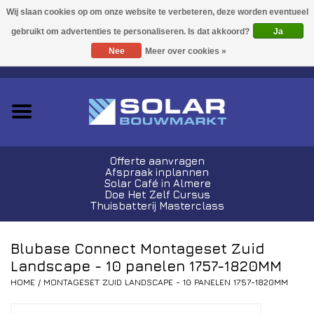
Acties!
Ja
Nee
Meer over cookies »
0 Artikelen - €0,00
Zonnepanelen
Plug-In Sets
Omvormers
Offerte aanvragen
Afspraak inplannen
Thuisbatterijen
Solar Café in Almere
Doe Het Zelf Cursus
Thuisbatterij Masterclass
Montagemateriaal
Blubase Connect Montageset Zuid
Kabels en Stekkers
Landscape - 10 panelen 1757-1820MM
HOME
/
MONTAGESET ZUID LANDSCAPE - 10 PANELEN 1757-1820MM
Laadpalen