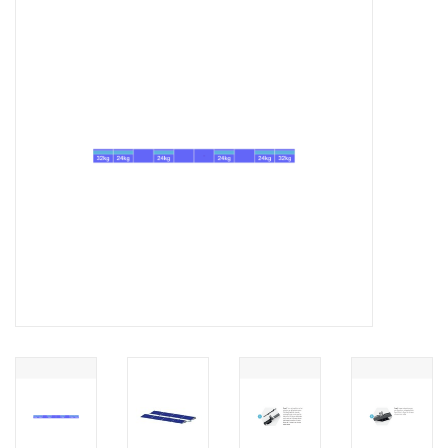
Installatie
Gereedschap
Extra's
Tips van de Expert
0% BTW tarief
Servicecontract