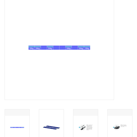
Installatie
Gereedschap
Extra's
Tips van de Expert
0% BTW tarief
Servicecontract