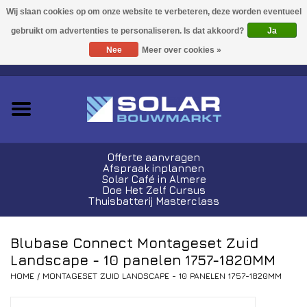
Acties!
Ja
Nee
Meer over cookies »
0 Artikelen - €0,00
Zonnepanelen
Plug-In Sets
Omvormers
Offerte aanvragen
Afspraak inplannen
Thuisbatterijen
Solar Café in Almere
Doe Het Zelf Cursus
Thuisbatterij Masterclass
Montagemateriaal
Blubase Connect Montageset Zuid
Kabels en Stekkers
Landscape - 10 panelen 1757-1820MM
HOME
/
MONTAGESET ZUID LANDSCAPE - 10 PANELEN 1757-1820MM
Laadpalen