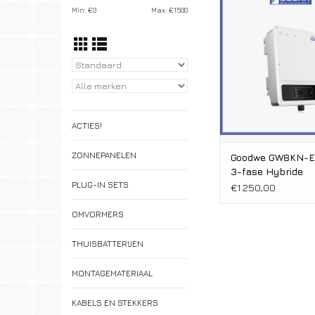
Vermogen: 7200-
Min: €
0
Max: €
1500
WiFi & LAN los bij
2 MPP Track
3-fase
5 jaar Garan
Accu read
ACTIES!
ZONNEPANELEN
Goodwe GW8KN-E
3-fase Hybride
PLUG-IN SETS
€1.250,00
OMVORMERS
THUISBATTERIJEN
MONTAGEMATERIAAL
KABELS EN STEKKERS