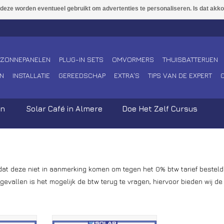
ZONNEPANELEN
PLUG-IN SETS
OMVORMERS
THUISBATTERIJEN
N
INSTALLATIE
GEREEDSCHAP
EXTRA'S
TIPS VAN DE EXPERT
en
Solar Café in Almere
Doe Het Zelf Cursus
is dat deze niet in aanmerking komen om tegen het 0% btw tarief besteld
evallen is het mogelijk de btw terug te vragen, hiervoor bieden wij d
esloten
Aanbevolen Aangesloten