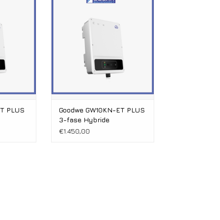
9600 WP
Vermogen: 9600-12000 WP
bestellen
WiFi & LAN los bijbestellen
ers
2 MPP Trackers
3-fase
tie
5 jaar Garantie
y
Accu ready
T PLUS
Goodwe GW10KN-ET PLUS
3-fase Hybride
€1.450,00