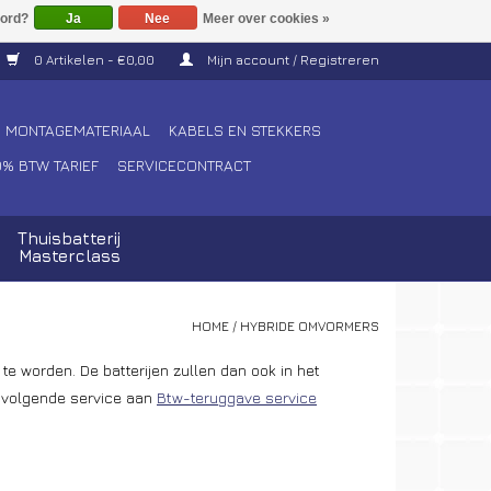
Ja
Nee
Meer over cookies »
0 Artikelen - €0,00
Mijn account / Registreren
MONTAGEMATERIAAL
KABELS EN STEKKERS
0% BTW TARIEF
SERVICECONTRACT
Thuisbatterij
Masterclass
HOME
/
HYBRIDE OMVORMERS
 te worden. De batterijen zullen dan ook in het
e volgende service aan
Btw-teruggave service