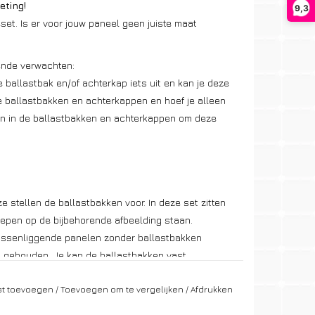
eting!
9,3
et. Is er voor jouw paneel geen juiste maat
gende verwachten:
 ballastbak en/of achterkap iets uit en kan je deze
e ballastbakken en achterkappen en hoef je alleen
ren in de ballastbakken en achterkappen om deze
e stellen de ballastbakken voor. In deze set zitten
repen op de bijbehorende afbeelding staan.
tussenliggende panelen zonder ballastbakken
 gehouden. Je kan de ballastbakken vast
dit niet nodig.
jst toevoegen
/
Toevoegen om te vergelijken
/
Afdrukken
al kilogrammen gewicht dat er in de bakken moet