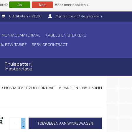
Ja
Nee
Meer over cookies »
0 Artikelen - €0,00
Mijn account / Registreren
MONTAGEMATERIAAL
KABELS EN STEKKERS
0% BTW TARIEF
SERVICECONTRACT
Thuisbatterij
Masterclass
E
/
MONTAGESET ZUID PORTRAIT - 6 PANELEN 1035-1150MM
+
TOEVOEGEN AAN WINKELWAGEN
-