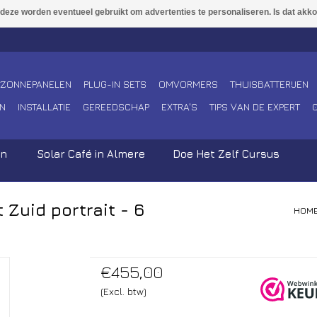
ZONNEPANELEN
PLUG-IN SETS
OMVORMERS
THUISBATTERIJEN
N
INSTALLATIE
GEREEDSCHAP
EXTRA'S
TIPS VAN DE EXPERT
en
Solar Café in Almere
Doe Het Zelf Cursus
Zuid portrait - 6
HOM
€455,00
(Excl. btw)