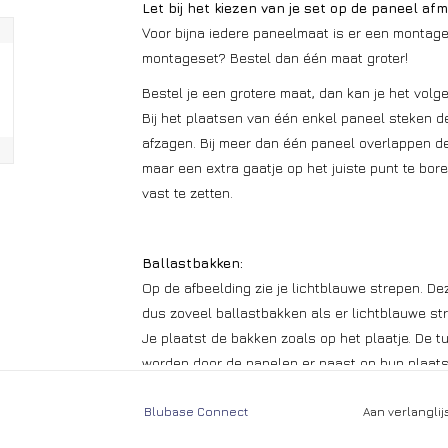
Let bij het kiezen van je set op de paneel afm
Voor bijna iedere paneelmaat is er een montages
montageset? Bestel dan één maat groter!
Bestel je een grotere maat, dan kan je het vol
Bij het plaatsen van één enkel paneel steken de
afzagen. Bij meer dan één paneel overlappen d
maar een extra gaatje op het juiste punt te bo
vast te zetten.
Ballastbakken:
Op de afbeelding zie je lichtblauwe strepen. Dez
dus zoveel ballastbakken als er lichtblauwe st
Je plaatst de bakken zoals op het plaatje. De 
worden door de panelen er naast op hun plaats
schroeven op de profielen maar in de praktijk is 
Blubase Connect
Aan verlangli
Gewicht:
Het getal in de afbeelding staat voor het aant