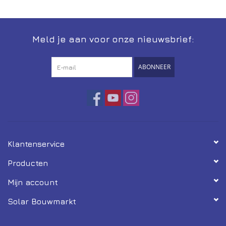
Installatie
Meld je aan voor onze nieuwsbrief:
Gereedschap
ABONNEER
Extra's
Tips van de Expert
0% BTW tarief
Klantenservice
Servicecontract
Producten
Mijn account
Solar Bouwmarkt