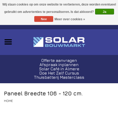
Acties!
Ja
Nee
Meer over cookies »
0 Artikelen - €0,00
Zonnepanelen
Plug-In Sets
Omvormers
Offerte aanvragen
Afspraak inplannen
Thuisbatterijen
Solar Café in Almere
Doe Het Zelf Cursus
Thuisbatterij Masterclass
Montagemateriaal
Paneel Breedte 106 - 120 cm.
Kabels en Stekkers
HOME
Laadpalen