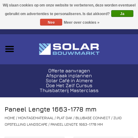
Acties!
Ja
Nee
Meer over cookies »
0 Artikelen - €0,00
Zonnepanelen
Plug-In Sets
Omvormers
Offerte aanvragen
Afspraak inplannen
Thuisbatterijen
Solar Café in Almere
Doe Het Zelf Cursus
Thuisbatterij Masterclass
Montagemateriaal
Paneel Lengte 1663-1778 mm
Kabels en Stekkers
HOME
/
MONTAGEMATERIAAL
/
PLAT DAK
/
BLUBASE CONNECT
/
ZUID
OPSTELLING LANDSCAPE
/
PANEEL LENGTE 1663-1778 MM
Laadpalen