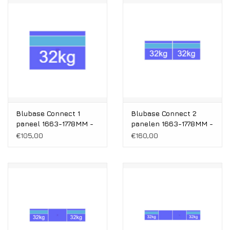
Installatie
Gereedschap
Extra's
Tips van de Expert
Blubase Connect 1
Blubase Connect 2
paneel 1663-1778MM -
panelen 1663-1778MM -
0% BTW tarief
Montageset Zuid
Montageset Zuid
€105,00
€160,00
Landscape
Landscape
Servicecontract