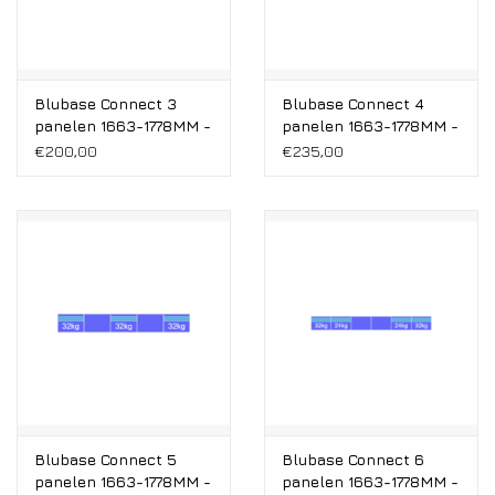
Blubase Connect 3
Blubase Connect 4
panelen 1663-1778MM -
panelen 1663-1778MM -
Montageset Zuid
Montageset Zuid
€200,00
€235,00
Landscape
Landscape
Blubase Connect 5
Blubase Connect 6
panelen 1663-1778MM -
panelen 1663-1778MM -