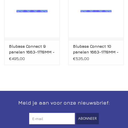
Blubase Connect 9
Blubase Connect 10
panelen 1663-1778MM -
panelen 1663-1778MM -
Montageset Zuid
Montageset Zuid
€495,00
€535,00
Landscape
Landscape
Meld je aan voor onze nieuwsbrief:
ABONNEER