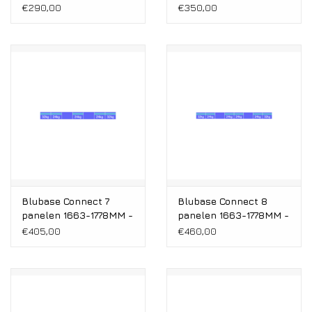
Montageset Zuid
Montageset Zuid
€290,00
€350,00
Landscape
Landscape
Blubase Connect 7
Blubase Connect 8
panelen 1663-1778MM -
panelen 1663-1778MM -
Montageset Zuid
Montageset Zuid
€405,00
€460,00
Landscape
Landscape