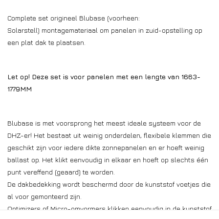
Complete set origineel Blubase (voorheen:
Solarstell) montagemateriaal om panelen in zuid-opstelling op
een plat dak te plaatsen.
Let op! Deze set is voor panelen met een lengte van 1663-
1779MM
Blubase is met voorsprong het meest ideale systeem voor de
DHZ-er! Het bestaat uit weinig onderdelen, flexibele klemmen die
geschikt zijn voor iedere dikte zonnepanelen en er hoeft weinig
ballast op. Het klikt eenvoudig in elkaar en hoeft op slechts één
punt vereffend (geaard) te worden.
De dakbedekking wordt beschermd door de kunststof voetjes die
al voor gemonteerd zijn.
Optimizers of Micro-omvormers klikken eenvoudig in de kunststof