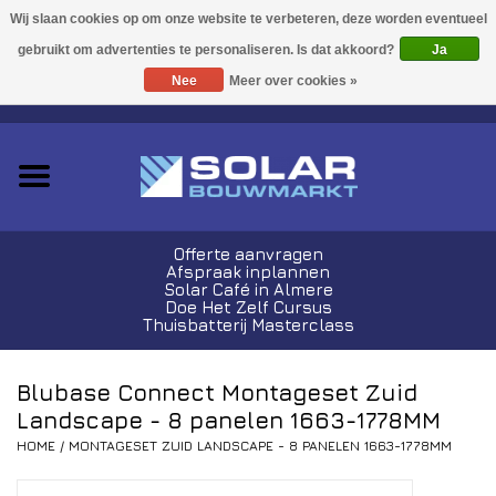
Acties!
Ja
Nee
Meer over cookies »
0 Artikelen - €0,00
Zonnepanelen
Plug-In Sets
Omvormers
Offerte aanvragen
Afspraak inplannen
Thuisbatterijen
Solar Café in Almere
Doe Het Zelf Cursus
Thuisbatterij Masterclass
Montagemateriaal
Blubase Connect Montageset Zuid
Kabels en Stekkers
Landscape - 8 panelen 1663-1778MM
HOME
/
MONTAGESET ZUID LANDSCAPE - 8 PANELEN 1663-1778MM
Laadpalen