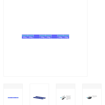
Installatie
Gereedschap
Extra's
Tips van de Expert
0% BTW tarief
Servicecontract