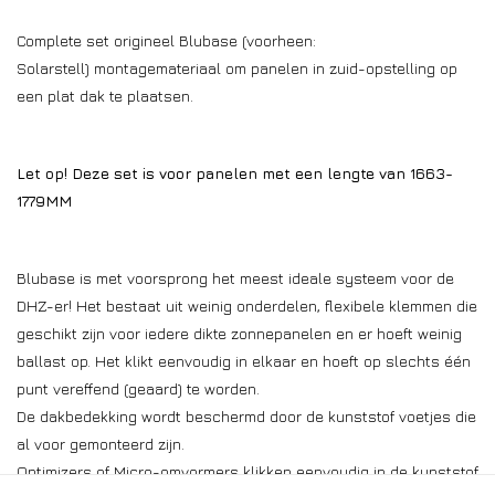
Complete set origineel Blubase (voorheen:
Solarstell) montagemateriaal om panelen in zuid-opstelling op
een plat dak te plaatsen.
Let op! Deze set is voor panelen met een lengte van 1663-
1779MM
Blubase is met voorsprong het meest ideale systeem voor de
DHZ-er! Het bestaat uit weinig onderdelen, flexibele klemmen die
geschikt zijn voor iedere dikte zonnepanelen en er hoeft weinig
ballast op. Het klikt eenvoudig in elkaar en hoeft op slechts één
punt vereffend (geaard) te worden.
De dakbedekking wordt beschermd door de kunststof voetjes die
al voor gemonteerd zijn.
Optimizers of Micro-omvormers klikken eenvoudig in de kunststof