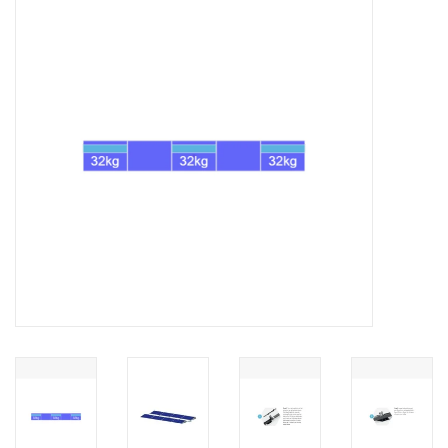
Installatie
Gereedschap
Extra's
Tips van de Expert
0% BTW tarief
Servicecontract