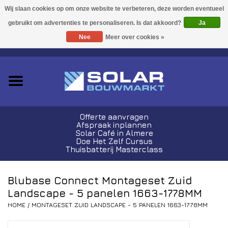
Acties!
Ja
Nee
Meer over cookies »
0 Artikelen - €0,00
Zonnepanelen
Plug-In Sets
Omvormers
Offerte aanvragen
Afspraak inplannen
Thuisbatterijen
Solar Café in Almere
Doe Het Zelf Cursus
Thuisbatterij Masterclass
Montagemateriaal
Blubase Connect Montageset Zuid
Kabels en Stekkers
Landscape - 5 panelen 1663-1778MM
HOME
/
MONTAGESET ZUID LANDSCAPE - 5 PANELEN 1663-1778MM
Laadpalen