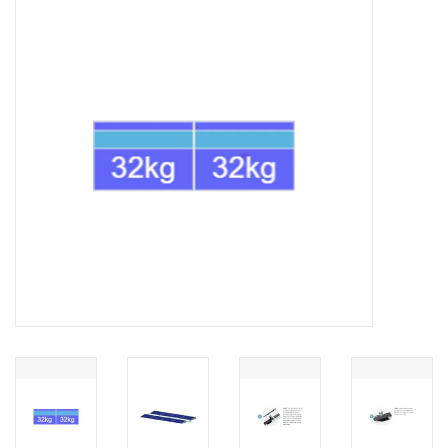
Installatie
Gereedschap
Extra's
Tips van de Expert
0% BTW tarief
Servicecontract