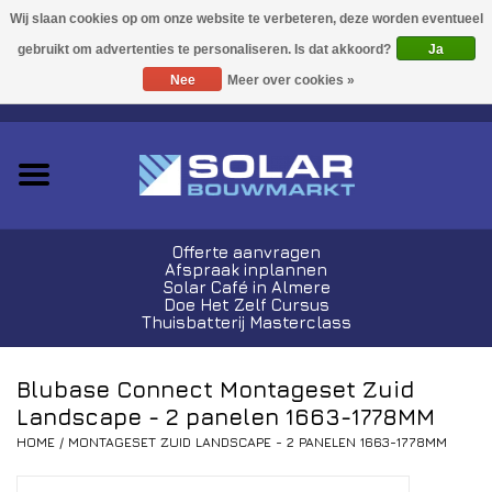
Acties!
Ja
Nee
Meer over cookies »
0 Artikelen - €0,00
Zonnepanelen
Plug-In Sets
Omvormers
Offerte aanvragen
Afspraak inplannen
Thuisbatterijen
Solar Café in Almere
Doe Het Zelf Cursus
Thuisbatterij Masterclass
Montagemateriaal
Blubase Connect Montageset Zuid
Kabels en Stekkers
Landscape - 2 panelen 1663-1778MM
HOME
/
MONTAGESET ZUID LANDSCAPE - 2 PANELEN 1663-1778MM
Laadpalen