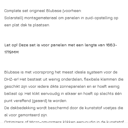
Complete set origineel Blubase (voorheen:
Solarstell) montagemateriaal om panelen in zuid-opstelling op
een plat dak te plaatsen.
Let op! Deze set is voor panelen met een lengte van 1663-
1779MM
Blubase is met voorsprong het meest ideale systeem voor de
DHZ-er! Het bestaat uit weinig onderdelen, flexibele klemmen die
geschikt zijn voor iedere dikte zonnepanelen en er hoeft weinig
ballast op. Het klikt eenvoudig in elkaar en hoeft op slechts één
punt vereffend (geaard) te worden.
De dakbedekking wordt beschermd door de kunststof voetjes die
al voor gemonteerd zijn.
Optimizers of Micro-omvormers klikken eenvoudig in de kunststof