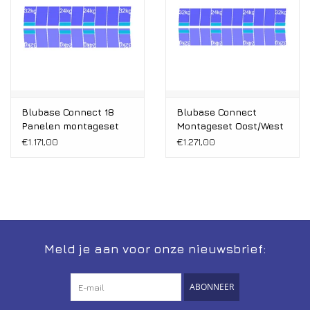
Blubase Connect 18
Blubase Connect
Panelen montageset
Montageset Oost/West
Oost/West Portrait
Portrait 20 panelen
€1.171,00
€1.271,00
1081-1184MM
1081-1184MM
Meld je aan voor onze nieuwsbrief:
ABONNEER