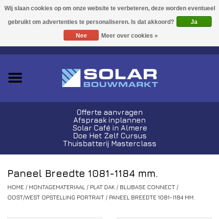
Acties!
Ja
Nee
Meer over cookies »
0 Artikelen - €0,00
Zonnepanelen
Plug-In Sets
Omvormers
Offerte aanvragen
Afspraak inplannen
Thuisbatterijen
Solar Café in Almere
Doe Het Zelf Cursus
Thuisbatterij Masterclass
Montagemateriaal
Paneel Breedte 1081-1184 mm.
Kabels en Stekkers
HOME
/
MONTAGEMATERIAAL
/
PLAT DAK
/
BLUBASE CONNECT
/
OOST/WEST OPSTELLING PORTRAIT
/
PANEEL BREEDTE 1081-1184 MM.
Laadpalen