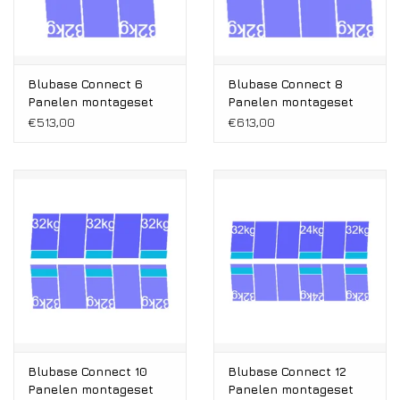
Blubase Connect 6
Blubase Connect 8
Panelen montageset
Panelen montageset
Oost/West Portrait
Oost/West Portrait
€513,00
€613,00
1081-1184MM
1081-1184MM
Blubase Connect 10
Blubase Connect 12
Panelen montageset
Panelen montageset