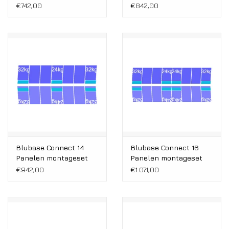
Oost/West Portrait
Oost/West Portrait
€742,00
€842,00
1081-1184MM
1081-1184MM
Blubase Connect 14
Blubase Connect 16
Panelen montageset
Panelen montageset
Oost/West Portrait
Oost/West Portrait
€942,00
€1.071,00
1081-1184MM
1081-1184MM