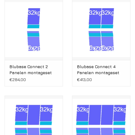
Installatie
Gereedschap
Extra's
Tips van de Expert
Blubase Connect 2
Blubase Connect 4
Panelen montageset
Panelen montageset
0% BTW tarief
Oost/West Portrait
Oost/West Portrait
€284,00
€413,00
1081-1184MM
1081-1184MM
Servicecontract