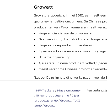
Growatt
Growatt is opgericht in mei 2010, een heeft een 
gebruiksvriendelijke omvormers. De Chinese pro
producenten van PV-omvormers en heeft wereld
Hoge efficiëntie van de omvormers
Geen ventilator, dus geluidloos en lange lev
Hoge servicegraad en ondersteuning
Eigen ontwikkelde en stabiel monitoring sys
Scherpe prijsstelling
Als eerste Chinese producent volledig gecer
Meest verkochte Chinese omvormer wereldw
*Let op! Deze handleiding werkt alleen voor de 
1 MPP Trackers
/
1-fase omvormer
Aan verlangli
/
10 jaar productgarantie
/
5 jaar
productgarantie
/
Growatt
/
TL-X2
serie
/
Growatt