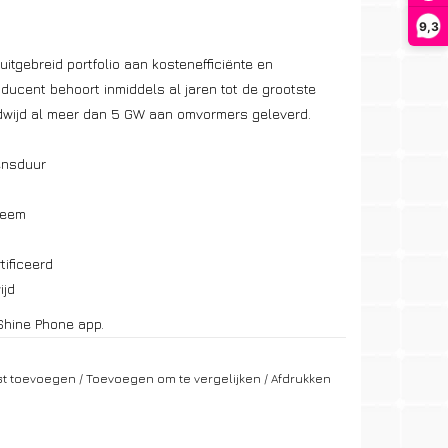
9,3
uitgebreid portfolio aan kostenefficiënte en
ducent behoort inmiddels al jaren tot de grootste
wijd al meer dan 5 GW aan omvormers geleverd.
ensduur
teem
tificeerd
ijd
Shine Phone app.
jst toevoegen
/
Toevoegen om te vergelijken
/
Afdrukken