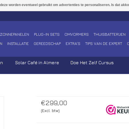
ZONNEPANELEN
PLUG-IN SETS
OMVORMERS
THUISBATTERIJEN
N
INSTALLATIE
GEREEDSCHAP
EXTRA'S
TIPS VAN DE EXPERT
en
Solar Café in Almere
Doe Het Zelf Cursus
€299,00
(Excl. btw)