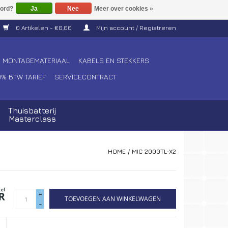
Ja
Nee
Meer over cookies »
0 Artikelen - €0,00
Mijn account / Registreren
MONTAGEMATERIAAL
KABELS EN STEKKERS
0% BTW TARIEF
SERVICECONTRACT
Thuisbatterij
Masterclass
HOME
/
MIC 2000TL-X2
+
TOEVOEGEN AAN WINKELWAGEN
-