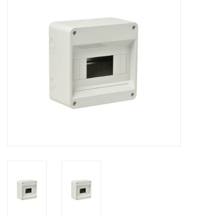
Installatie
Gereedschap
Extra's
Tips van de Expert
0% BTW tarief
Servicecontract