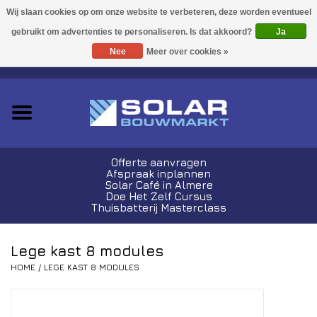
Acties!
Ja
Nee
Meer over cookies »
0 Artikelen - €0,00
Zonnepanelen
Plug-In Sets
Omvormers
Offerte aanvragen
Afspraak inplannen
Thuisbatterijen
Solar Café in Almere
Doe Het Zelf Cursus
Thuisbatterij Masterclass
Montagemateriaal
Lege kast 8 modules
Kabels en Stekkers
HOME
/
LEGE KAST 8 MODULES
Laadpalen