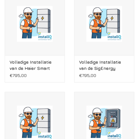
Installatie
Gereedschap
Extra's
Tips van de Expert
Volledige Installatie
Volledige Installatie
van de Haier Smart
van de SigEnergy
Cube
SigenStor
€795,00
€795,00
0% BTW tarief
Servicecontract