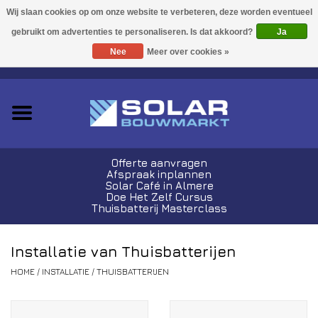
Acties!
Ja
Nee
Meer over cookies »
0 Artikelen - €0,00
Zonnepanelen
Plug-In Sets
Omvormers
Offerte aanvragen
Afspraak inplannen
Thuisbatterijen
Solar Café in Almere
Doe Het Zelf Cursus
Thuisbatterij Masterclass
Montagemateriaal
Installatie van Thuisbatterijen
Kabels en Stekkers
HOME
/
INSTALLATIE
/
THUISBATTERIJEN
Laadpalen