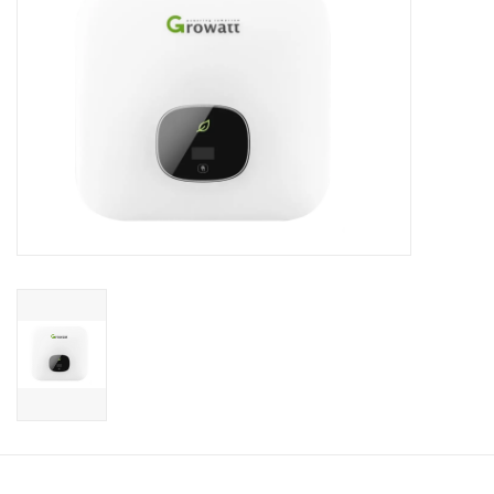
Installatie
Gereedschap
Extra's
Tips van de Expert
0% BTW tarief
Servicecontract