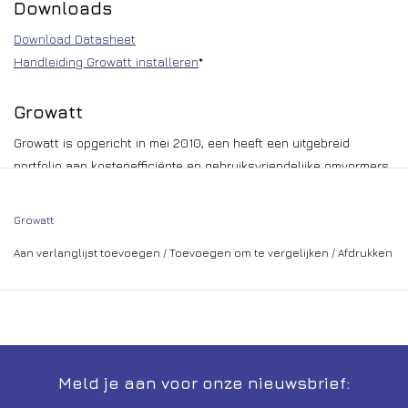
Downloads
Download Datasheet
Handleiding Growatt installeren
*
Growatt
Growatt is opgericht in mei 2010, een heeft een uitgebreid
portfolio aan kostenefficiënte en gebruiksvriendelijke omvormers.
De Chinese producent behoort inmiddels al jaren tot de grootste
producenten van PV-omvormers en heeft wereldwijd al meer dan
Growatt
5 GW aan omvormers geleverd.
Aan verlanglijst toevoegen
/
Toevoegen om te vergelijken
/
Afdrukken
Hoge efficiëntie van de omvormers
Geen ventilator, dus geluidloos en lange levensduur
Hoge servicegraad en ondersteuning
Eigen ontwikkelde en stabiel monitoring systeem
Scherpe prijsstelling
Als eerste Chinese producent volledig gecertificeerd
Meld je aan voor onze nieuwsbrief:
Meest verkochte Chinese omvormer wereldwijd