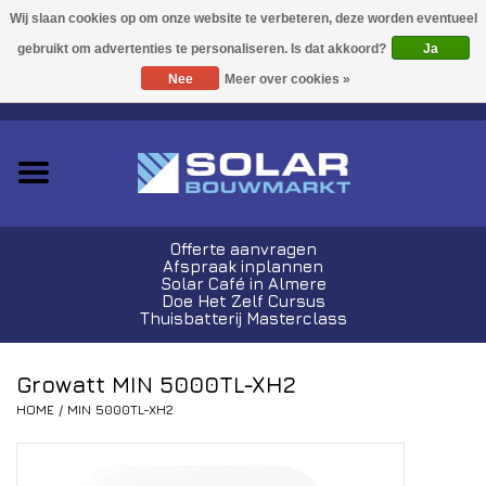
Acties!
Ja
Nee
Meer over cookies »
0 Artikelen - €0,00
Zonnepanelen
Plug-In Sets
Omvormers
Offerte aanvragen
Afspraak inplannen
Thuisbatterijen
Solar Café in Almere
Doe Het Zelf Cursus
Thuisbatterij Masterclass
Montagemateriaal
Growatt MIN 5000TL-XH2
Kabels en Stekkers
HOME
/
MIN 5000TL-XH2
Laadpalen