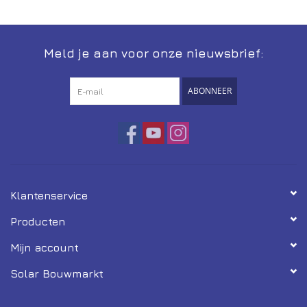
Installatie
Meld je aan voor onze nieuwsbrief:
Gereedschap
ABONNEER
Extra's
Tips van de Expert
0% BTW tarief
Klantenservice
Servicecontract
Producten
Mijn account
Solar Bouwmarkt