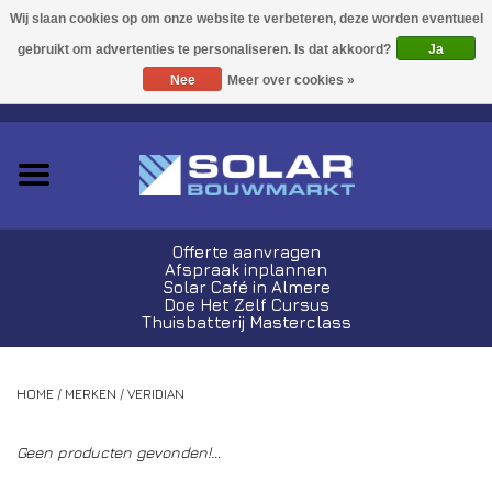
Acties!
Ja
Nee
Meer over cookies »
0 Artikelen - €0,00
Zonnepanelen
Plug-In Sets
Omvormers
Offerte aanvragen
Afspraak inplannen
Thuisbatterijen
Solar Café in Almere
Doe Het Zelf Cursus
Thuisbatterij Masterclass
Montagemateriaal
HOME
/
MERKEN
/
VERIDIAN
Kabels en Stekkers
Geen producten gevonden!...
Laadpalen