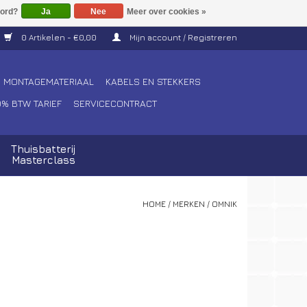
Ja
Nee
Meer over cookies »
0 Artikelen - €0,00
Mijn account / Registreren
MONTAGEMATERIAAL
KABELS EN STEKKERS
0% BTW TARIEF
SERVICECONTRACT
Thuisbatterij
Masterclass
HOME
/
MERKEN
/
OMNIK