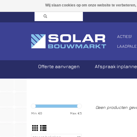
ACTIES!
LAADPALE
Offerte aanvragen
Afspraak inplann
Geen producten gevo
Min: €
0
Max: €
5