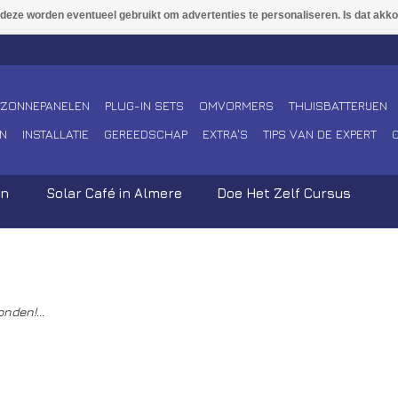
ZONNEPANELEN
PLUG-IN SETS
OMVORMERS
THUISBATTERIJEN
N
INSTALLATIE
GEREEDSCHAP
EXTRA'S
TIPS VAN DE EXPERT
en
Solar Café in Almere
Doe Het Zelf Cursus
nden!...