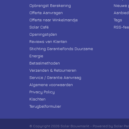
Opbrengst Berekening
Nieuwe 
Offerte Aanvragen
Aanbied
Offerte naar Winkelmandje
Tags
Solar Café
RSS-fee
Openingstijden
Reviews van Klanten
Stichting GarantieFonds Duurzame
Energie
Betaalmethoden
Verzenden & Retourneren
Service / Garantie Aanvraag
Algemene voorwaarden
Privacy Policy
Klachten
Terugbelformulier
© Copyright 2026 Solar Bouwmarkt - Powered by Solar Pa