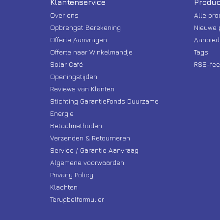
Klantenservice
Produc
Over ons
Alle pr
Opbrengst Berekening
Nieuwe 
Offerte Aanvragen
Aanbied
Offerte naar Winkelmandje
Tags
Solar Café
RSS-fee
Openingstijden
Reviews van Klanten
Stichting GarantieFonds Duurzame
Energie
Betaalmethoden
Verzenden & Retourneren
Service / Garantie Aanvraag
Algemene voorwaarden
Privacy Policy
Klachten
Terugbelformulier