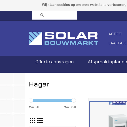
ACTIES!
LAADPALE
Offerte aanvragen
Afspraak inplann
Hager
Lege kast4 mo
Min: €
0
Max: €
20