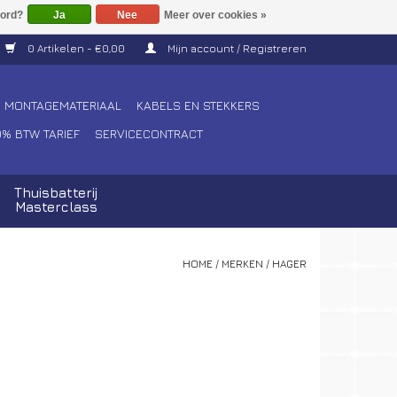
Ja
Nee
Meer over cookies »
0 Artikelen - €0,00
Mijn account / Registreren
MONTAGEMATERIAAL
KABELS EN STEKKERS
0% BTW TARIEF
SERVICECONTRACT
Thuisbatterij
Masterclass
HOME
/
MERKEN
/
HAGER