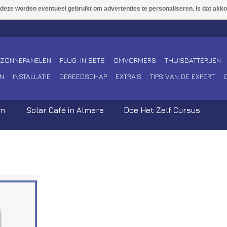
ZONNEPANELEN
PLUG-IN SETS
OMVORMERS
THUISBATTERIJEN
N
INSTALLATIE
GEREEDSCHAP
EXTRA'S
TIPS VAN DE EXPERT
en
Solar Café in Almere
Doe Het Zelf Cursus
dules