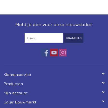
Installatie
Gereedschap
Meld je aan voor onze nieuwsbrief:
Extra's
ABONNEER
Tips van de Expert
0% BTW tarief
Servicecontract
Klantenservice
Producten
Mijn account
Solar Bouwmarkt