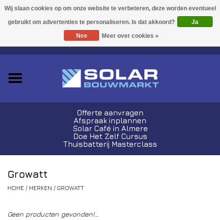
Acties!
Ja
Nee
Meer over cookies »
0 Artikelen - €0,00
Zonnepanelen
Plug-In Sets
Omvormers
Offerte aanvragen
Afspraak inplannen
Thuisbatterijen
Solar Café in Almere
Doe Het Zelf Cursus
Thuisbatterij Masterclass
Montagemateriaal
Growatt
Kabels en Stekkers
HOME
/
MERKEN
/
GROWATT
Laadpalen
Geen producten gevonden!...