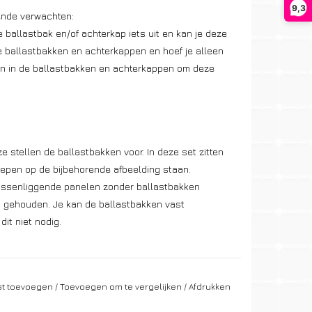
9,3
gende verwachten:
 ballastbak en/of achterkap iets uit en kan je deze
e ballastbakken en achterkappen en hoef je alleen
ren in de ballastbakken en achterkappen om deze
e stellen de ballastbakken voor. In deze set zitten
repen op de bijbehorende afbeelding staan.
tussenliggende panelen zonder ballastbakken
 gehouden. Je kan de ballastbakken vast
dit niet nodig.
al kilogrammen gewicht dat er in de bakken moet
aatklinkers van 20x10x10 cm van 4 kg. per stuk). Je
jst toevoegen
/
Toevoegen om te vergelijken
/
Afdrukken
nd gebruiken. De ballastbak is 21 cm. breed, dus