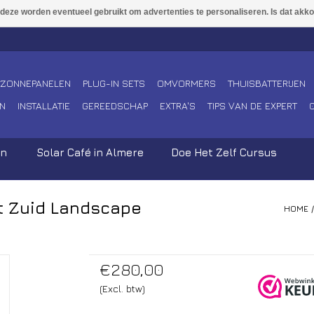
ZONNEPANELEN
PLUG-IN SETS
OMVORMERS
THUISBATTERIJEN
N
INSTALLATIE
GEREEDSCHAP
EXTRA'S
TIPS VAN DE EXPERT
en
Solar Café in Almere
Doe Het Zelf Cursus
t Zuid Landscape
HOME
€280,00
(Excl. btw)