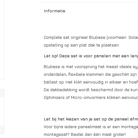
Informatie
Complete set origineel Blubase (voorheen: Sola
opstelling op een plat dak te plaatsen.
Let op! Deze set is voor panelen met een le
Blubase is met voorsprong het meest ideale sy
onderdelen, flexibele klemmen die geschikt zijn
ballast op. Het klikt eenvoudig in elkaar en hoe
De dakbedekking wordt beschermd door de kunsts
Optimizers of Micro-omvormers klikken eenvoudig
Let bij het kiezen van je set op de paneel afm
Voor bijna iedere paneelmaat is er een montages
montageset? Bestel dan één maat groter!