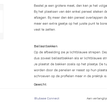
Bestel je een grotere maat, dan kan je het vol
Bij het plaatsen van één enkel paneel steken de
afzagen. Bij meer dan één paneel overlappen d
maar een extra gaatje op het juiste punt te bo
vast te zetten.
Ballastbakken:
Op de afbeelding zie je lichtblauwe strepen. Dez
dus zoveel ballastbakken als er lichtblauwe st
Je plaatst de bakken zoals op het plaatje. De 
worden door de panelen er naast op hun plaats
schroeven op de profielen maar in de praktijk is 
Gewicht:
Het getal in de afbeelding staat voor het aant
liggen. Hiervoor gebruik je het beste BKK's (Str
Blubase Connect
Aan verlangli
kan natuurlijk ook andere soorten stenen of gri