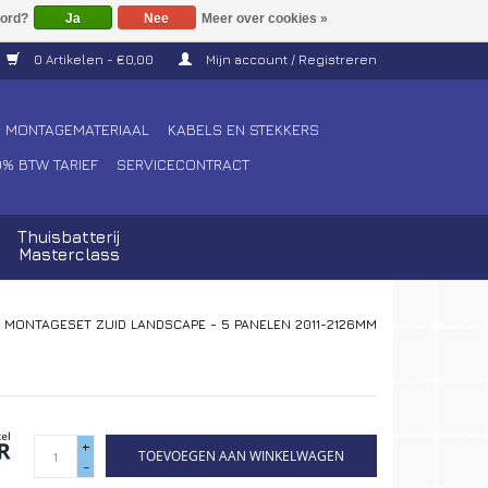
Ja
Nee
Meer over cookies »
0 Artikelen - €0,00
Mijn account / Registreren
MONTAGEMATERIAAL
KABELS EN STEKKERS
0% BTW TARIEF
SERVICECONTRACT
Thuisbatterij
Masterclass
/
MONTAGESET ZUID LANDSCAPE - 5 PANELEN 2011-2126MM
+
TOEVOEGEN AAN WINKELWAGEN
-