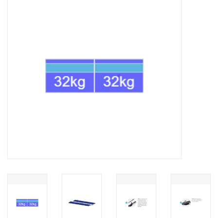
Installatie
Gereedschap
Extra's
Tips van de Expert
0% BTW tarief
Servicecontract