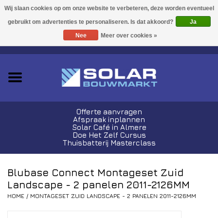
Acties!
Ja
Nee
Meer over cookies »
0 Artikelen - €0,00
Zonnepanelen
Plug-In Sets
Omvormers
Offerte aanvragen
Afspraak inplannen
Thuisbatterijen
Solar Café in Almere
Doe Het Zelf Cursus
Thuisbatterij Masterclass
Montagemateriaal
Blubase Connect Montageset Zuid
Kabels en Stekkers
Landscape - 2 panelen 2011-2126MM
HOME
/
MONTAGESET ZUID LANDSCAPE - 2 PANELEN 2011-2126MM
Laadpalen