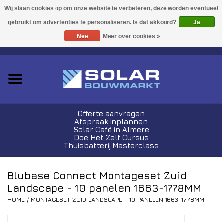
Acties!
Ja
Nee
Meer over cookies »
0 Artikelen - €0,00
Zonnepanelen
Plug-In Sets
Omvormers
Offerte aanvragen
Afspraak inplannen
Thuisbatterijen
Solar Café in Almere
Doe Het Zelf Cursus
Thuisbatterij Masterclass
Montagemateriaal
Blubase Connect Montageset Zuid
Kabels en Stekkers
Landscape - 10 panelen 1663-1778MM
HOME
/
MONTAGESET ZUID LANDSCAPE - 10 PANELEN 1663-1778MM
Laadpalen