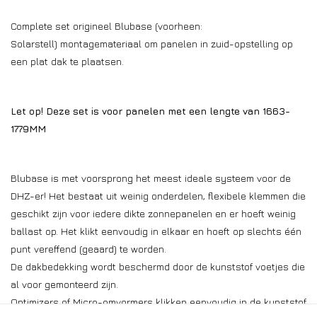
Complete set origineel Blubase (voorheen:
Solarstell) montagemateriaal om panelen in zuid-opstelling op
een plat dak te plaatsen.
Let op! Deze set is voor panelen met een lengte van 1663-
1779MM
Blubase is met voorsprong het meest ideale systeem voor de
DHZ-er! Het bestaat uit weinig onderdelen, flexibele klemmen die
geschikt zijn voor iedere dikte zonnepanelen en er hoeft weinig
ballast op. Het klikt eenvoudig in elkaar en hoeft op slechts één
punt vereffend (geaard) te worden.
De dakbedekking wordt beschermd door de kunststof voetjes die
al voor gemonteerd zijn.
Optimizers of Micro-omvormers klikken eenvoudig in de kunststof