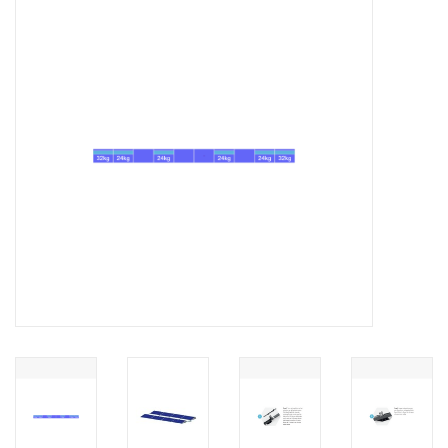
Installatie
Gereedschap
Extra's
Tips van de Expert
0% BTW tarief
Servicecontract