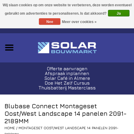
Acties!
Ja
Nee
Meer over cookies »
0 Artikelen - €0,00
Zonnepanelen
Plug-In Sets
Omvormers
Offerte aanvragen
Afspraak inplannen
Thuisbatterijen
Solar Café in Almere
Doe Het Zelf Cursus
Thuisbatterij Masterclass
Montagemateriaal
Blubase Connect Montageset
Kabels en Stekkers
Oost/West Landscape 14 panelen 2091-
2189MM
Laadpalen
HOME
/
MONTAGESET OOST/WEST LANDSCAPE 14 PANELEN 2091-