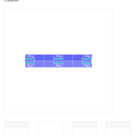
2189MM
Installatie
Gereedschap
Extra's
Tips van de Expert
0% BTW tarief
Servicecontract