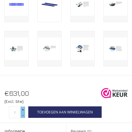
€631,00
(Excl. btw)
+
TOEVOEGEN AAN WINKELWAGEN
-
Informatie
Reviews
(0)