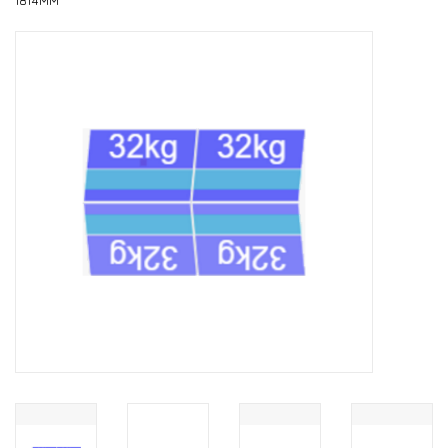
1814MM
Installatie
Gereedschap
Extra's
Tips van de Expert
0% BTW tarief
Servicecontract