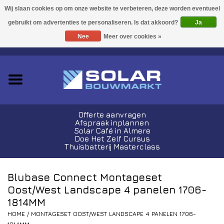
Acties!
Ja
Nee
Meer over cookies »
0 Artikelen - €0,00
Zonnepanelen
Plug-In Sets
Omvormers
Offerte aanvragen
Afspraak inplannen
Thuisbatterijen
Solar Café in Almere
Doe Het Zelf Cursus
Thuisbatterij Masterclass
Montagemateriaal
Blubase Connect Montageset
Kabels en Stekkers
Oost/West Landscape 4 panelen 1706-
1814MM
Laadpalen
HOME
/
MONTAGESET OOST/WEST LANDSCAPE 4 PANELEN 1706-