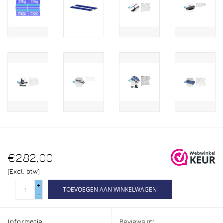
€282,00
(Excl. btw)
+
TOEVOEGEN AAN WINKELWAGEN
-
Informatie
Reviews
(0)