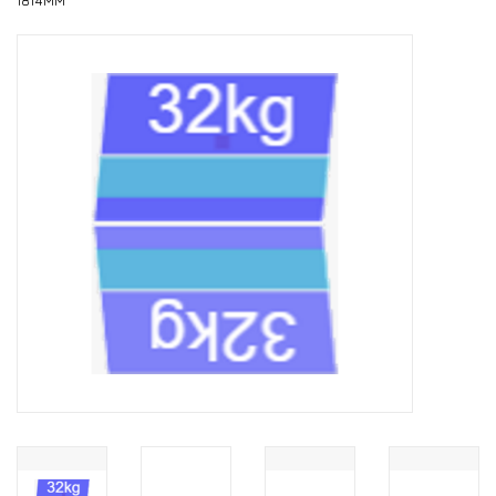
1814MM
Installatie
Gereedschap
Extra's
Tips van de Expert
0% BTW tarief
Servicecontract