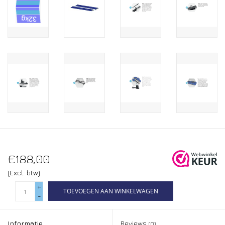
€188,00
(Excl. btw)
+
TOEVOEGEN AAN WINKELWAGEN
-
Informatie
Reviews
(0)