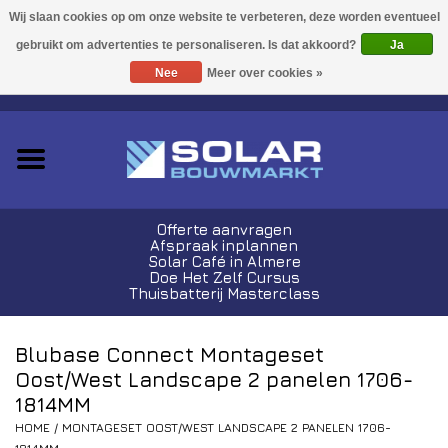
Acties!
Ja
Nee
Meer over cookies »
0 Artikelen - €0,00
Zonnepanelen
Plug-In Sets
Omvormers
Offerte aanvragen
Afspraak inplannen
Thuisbatterijen
Solar Café in Almere
Doe Het Zelf Cursus
Thuisbatterij Masterclass
Montagemateriaal
Blubase Connect Montageset
Kabels en Stekkers
Oost/West Landscape 2 panelen 1706-
1814MM
Laadpalen
HOME
/
MONTAGESET OOST/WEST LANDSCAPE 2 PANELEN 1706-