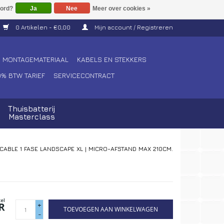
Ja
Nee
Meer over cookies »
0 Artikelen - €0,00
Mijn account / Registreren
MONTAGEMATERIAAL
KABELS EN STEKKERS
0% BTW TARIEF
SERVICECONTRACT
Thuisbatterij
Masterclass
CABLE 1 FASE LANDSCAPE XL | MICRO-AFSTAND MAX 210CM.
+
TOEVOEGEN AAN WINKELWAGEN
-