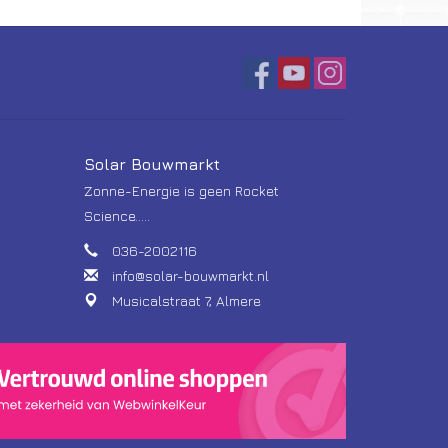
Solar Bouwmarkt
Zonne-Energie is geen Rocket
Science.....
036-2002116
info@solar-bouwmarkt.nl
Musicalstraat 7, Almere
voor de nodige hints en tips.