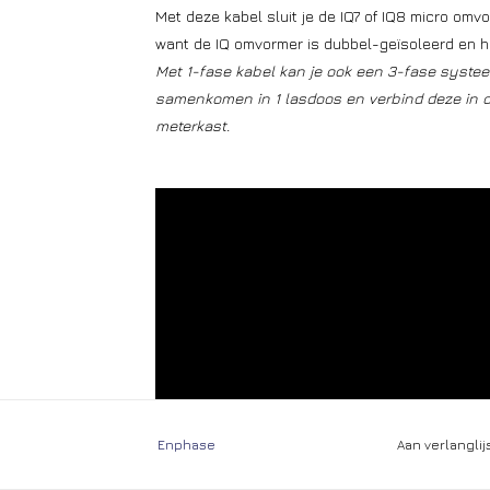
Met deze kabel sluit je de IQ7 of IQ8 micro omv
want de IQ omvormer is dubbel-geïsoleerd en h
Met 1-fase kabel kan je ook een 3-fase systee
samenkomen in 1 lasdoos en verbind deze in d
meterkast.
Enphase
Aan verlangli