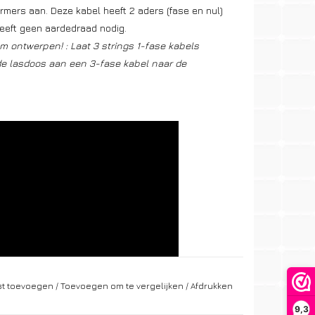
ormers aan. Deze kabel heeft 2 aders (fase en nul)
eeft geen aardedraad nodig.
m ontwerpen! : Laat 3 strings 1-fase kabels
e lasdoos aan een 3-fase kabel naar de
jst toevoegen
/
Toevoegen om te vergelijken
/
Afdrukken
9,3