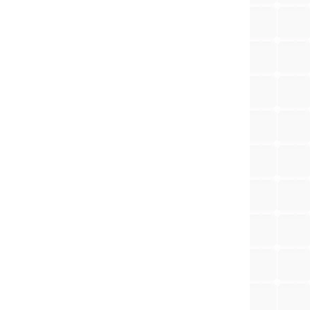
e ben je helemaal klaar voor het slimme
mers zitten boordevol hoogwaardige technologiën.
 Enphase IQ7 serie micro omvormer verkozen tot het
ofielen