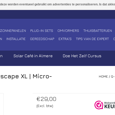
ZONNEPANELEN
PLUG-IN SETS
OMVORMERS
THUISBATTERIJEN
N
INSTALLATIE
GEREEDSCHAP
EXTRA'S
TIPS VAN DE EXPERT
en
Solar Café in Almere
Doe Het Zelf Cursus
scape XL | Micro-
HOME
/
Q-
€29,00
(Excl. btw)