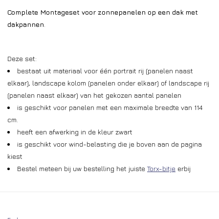
Complete Montageset voor zonnepanelen op een dak met
dakpannen
.
Deze set:
bestaat uit materiaal voor één portrait rij (panelen naast
elkaar), landscape kolom (panelen onder elkaar) of landscape rij
(panelen naast elkaar) van het gekozen aantal panelen
is geschikt voor panelen met een maximale breedte van 114
cm.
heeft een afwerking in de kleur zwart
is geschikt voor wind-belasting die je boven aan de pagina
kiest
Bestel meteen bij uw bestelling het juiste
Torx-bitje
erbij
Bestel je zwart? Dan zijn alle delen die in het zicht zitten
(eindkappen en klemmen) zwart. De dakhaken en montagerails