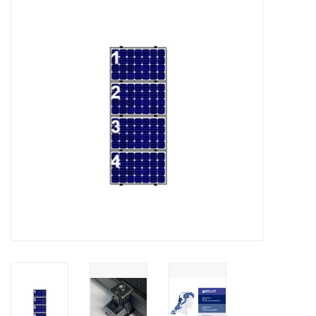
Installatie
Gereedschap
Extra's
Tips van de Expert
0% BTW tarief
Servicecontract