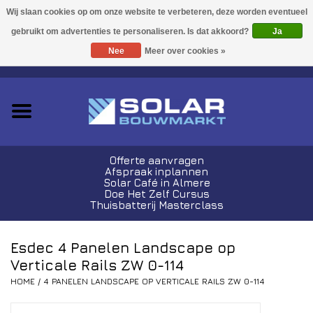
Acties!
Ja
Nee
Meer over cookies »
0 Artikelen - €0,00
Zonnepanelen
Plug-In Sets
Omvormers
Offerte aanvragen
Afspraak inplannen
Thuisbatterijen
Solar Café in Almere
Doe Het Zelf Cursus
Thuisbatterij Masterclass
Montagemateriaal
Esdec 4 Panelen Landscape op
Kabels en Stekkers
Verticale Rails ZW 0-114
HOME
/
4 PANELEN LANDSCAPE OP VERTICALE RAILS ZW 0-114
Laadpalen