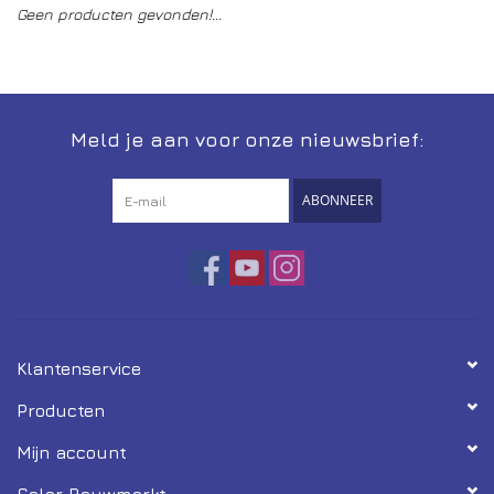
Geen producten gevonden!...
Installatie
Gereedschap
Meld je aan voor onze nieuwsbrief:
Extra's
ABONNEER
Tips van de Expert
0% BTW tarief
Servicecontract
Klantenservice
Producten
Mijn account
Solar Bouwmarkt