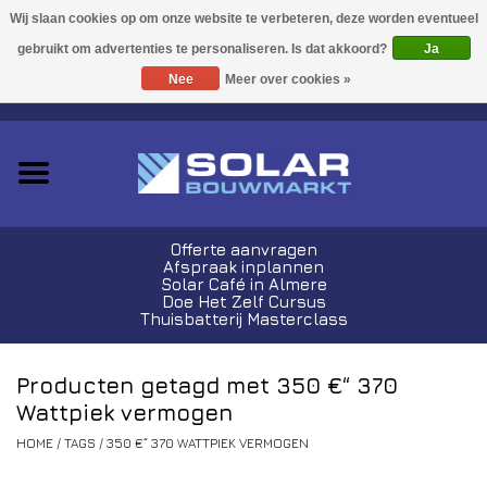
Acties!
Ja
Nee
Meer over cookies »
0 Artikelen - €0,00
Zonnepanelen
Plug-In Sets
Omvormers
Offerte aanvragen
Afspraak inplannen
Thuisbatterijen
Solar Café in Almere
Doe Het Zelf Cursus
Thuisbatterij Masterclass
Montagemateriaal
Producten getagd met 350 €“ 370
Kabels en Stekkers
Wattpiek vermogen
HOME
/
TAGS
/
350 €“ 370 WATTPIEK VERMOGEN
Laadpalen