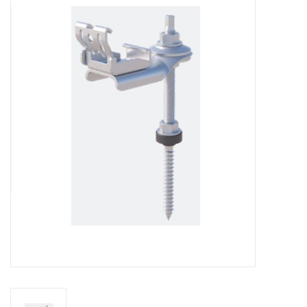
Installatie
Gereedschap
Extra's
Tips van de Expert
0% BTW tarief
Servicecontract