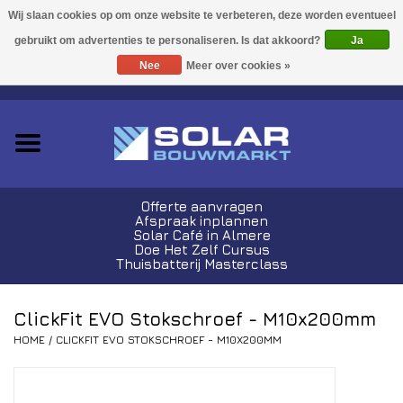
Acties!
Ja
Nee
Meer over cookies »
0 Artikelen - €0,00
Zonnepanelen
Plug-In Sets
Omvormers
Offerte aanvragen
Afspraak inplannen
Thuisbatterijen
Solar Café in Almere
Doe Het Zelf Cursus
Thuisbatterij Masterclass
Montagemateriaal
ClickFit EVO Stokschroef - M10x200mm
Kabels en Stekkers
HOME
/
CLICKFIT EVO STOKSCHROEF - M10X200MM
Laadpalen