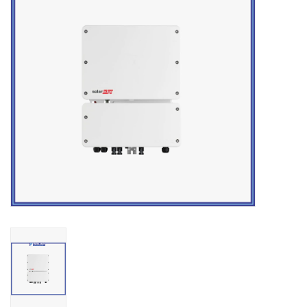
Installatie
Gereedschap
Extra's
Tips van de Expert
0% BTW tarief
Servicecontract