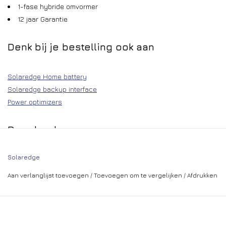
1-fase hybride omvormer
12 jaar Garantie
Denk bij je bestelling ook aan
Solaredge Home battery
Solaredge backup interface
Power optimizers
Downloads
Download datasheet
Solaredge
brochure voor huis-eigenaren
Doe Het Zelf Installatie Handleiding Solaredge
Aan verlanglijst toevoegen
/
Toevoegen om te vergelijken
/
Afdrukken
Handige links
Led-status