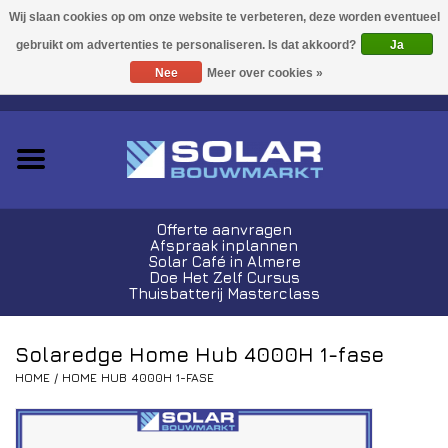
Acties!
Ja
Nee
Meer over cookies »
0 Artikelen - €0,00
Zonnepanelen
Plug-In Sets
Omvormers
Offerte aanvragen
Afspraak inplannen
Thuisbatterijen
Solar Café in Almere
Doe Het Zelf Cursus
Thuisbatterij Masterclass
Montagemateriaal
Solaredge Home Hub 4000H 1-fase
Kabels en Stekkers
HOME
/
HOME HUB 4000H 1-FASE
Laadpalen